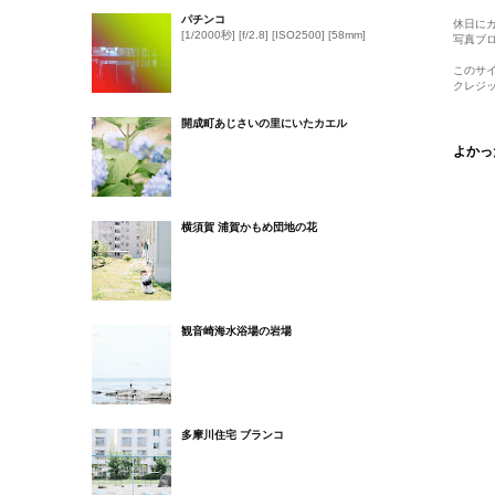
パチンコ
休日に
[1/2000秒] [f/2.8] [ISO2500] [58mm]
写真ブ
このサ
クレジ
開成町あじさいの里にいたカエル
よかっ
横須賀 浦賀かもめ団地の花
観音崎海水浴場の岩場
多摩川住宅 ブランコ