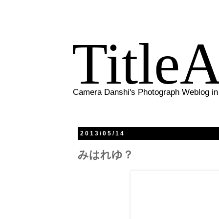
TitleA
Camera Danshi's Photograph Weblog in
2013/05/14
みはれゆ？