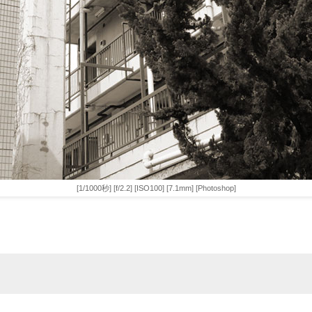
[1/1000秒] [f/2.2] [ISO100] [7.1mm] [Photoshop]