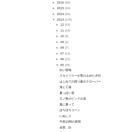
►
2016
(38)
►
2015
(16)
►
2014
(34)
▼
2013
(125)
►
12
(15)
►
11
(14)
►
10
(3)
►
09
(2)
►
08
(7)
►
07
(13)
►
06
(21)
▼
05
(26)
白い団地
スカイツリーが受け止めた夕日
はじめての四つ葉のクローバー
海と工場
夏っぽい雲
江ノ島のピンクの花
風に乗って
ぼろぼろコーン
いぬしり
午前10時の原宿
全部、白