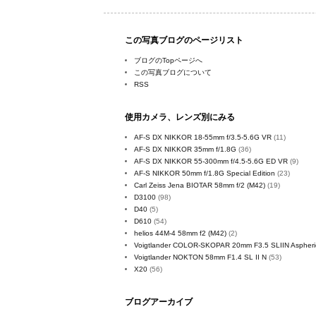
この写真ブログのページリスト
ブログのTopページへ
この写真ブログについて
RSS
使用カメラ、レンズ別にみる
AF-S DX NIKKOR 18-55mm f/3.5-5.6G VR
(11)
AF-S DX NIKKOR 35mm f/1.8G
(36)
AF-S DX NIKKOR 55-300mm f/4.5-5.6G ED VR
(9)
AF-S NIKKOR 50mm f/1.8G Special Edition
(23)
Carl Zeiss Jena BIOTAR 58mm f/2 (M42)
(19)
D3100
(98)
D40
(5)
D610
(54)
helios 44M-4 58mm f2 (M42)
(2)
Voigtlander COLOR-SKOPAR 20mm F3.5 SLIIN Aspheri
Voigtlander NOKTON 58mm F1.4 SL II N
(53)
X20
(56)
ブログアーカイブ