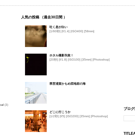
人気の投稿 （過去30日間 ）
吐く息が白い
[1/60秒] [f/1.4] [ISO400] [58mm]
ホタル撮影失敗！
[20秒] [f/1.8] [ISO100] [35mm] [Photoshop]
県営浦賀かもめ団地前の海
cal
(3)
ブログ
どこに行こうか
[1/2秒] [f/5] [ISO200] [35mm] [Photoshop]
TIT