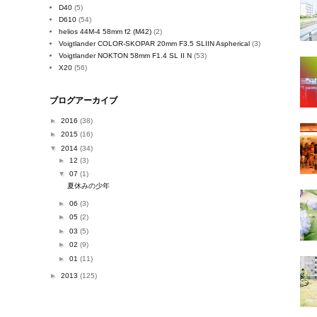
D40
(5)
D610
(54)
helios 44M-4 58mm f2 (M42)
(2)
Voigtlander COLOR-SKOPAR 20mm F3.5 SLIIN Aspherical
(3)
Voigtlander NOKTON 58mm F1.4 SL II N
(53)
X20
(56)
ブログアーカイブ
►
2016
(38)
►
2015
(16)
▼
2014
(34)
►
12
(3)
▼
07
(1)
夏休みの少年
►
06
(3)
►
05
(2)
►
03
(5)
►
02
(9)
►
01
(11)
►
2013
(125)