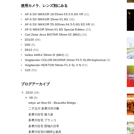
使用カメラ、レンズ別にみる
AF-S DX NIKKOR 18-55mm f/3.5-5.6G VR
(11)
AF-S DX NIKKOR 35mm f/1.8G
(36)
AF-S DX NIKKOR 55-300mm f/4.5-5.6G ED VR
(9)
AF-S NIKKOR 50mm f/1.8G Special Edition
(23)
Carl Zeiss Jena BIOTAR 58mm f/2 (M42)
(19)
D3100
(98)
D40
(5)
D610
(54)
helios 44M-4 58mm f2 (M42)
(2)
Voigtlander COLOR-SKOPAR 20mm F3.5 SLIIN Aspherical
(3)
Voigtlander NOKTON 58mm F1.4 SL II N
(53)
X20
(56)
ブログアーカイブ
▼
2016
(38)
▼
08
(9)
tokyo art flow 00 - Beautiful Bridge -
二子玉川 多摩川河川敷
多摩川住宅 後ろ姿
多摩川住宅 ブランコ
多摩川住宅 団地の日常
多摩川住宅の独特な遊具