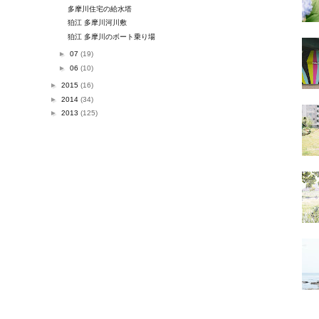
多摩川住宅の給水塔
狛江 多摩川河川敷
狛江 多摩川のボート乗り場
►
07
(19)
►
06
(10)
►
2015
(16)
►
2014
(34)
►
2013
(125)