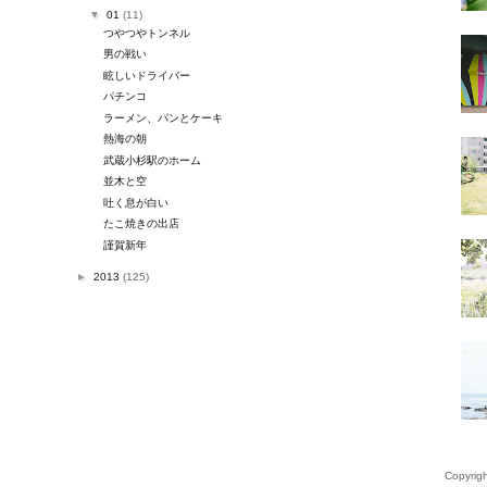
▼
01
(11)
つやつやトンネル
男の戦い
眩しいドライバー
パチンコ
ラーメン、パンとケーキ
熱海の朝
武蔵小杉駅のホーム
並木と空
吐く息が白い
たこ焼きの出店
謹賀新年
►
2013
(125)
Copyrigh