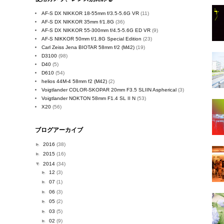
AF-S DX NIKKOR 18-55mm f/3.5-5.6G VR
(11)
AF-S DX NIKKOR 35mm f/1.8G
(36)
AF-S DX NIKKOR 55-300mm f/4.5-5.6G ED VR
(9)
AF-S NIKKOR 50mm f/1.8G Special Edition
(23)
Carl Zeiss Jena BIOTAR 58mm f/2 (M42)
(19)
D3100
(98)
D40
(5)
D610
(54)
helios 44M-4 58mm f2 (M42)
(2)
Voigtlander COLOR-SKOPAR 20mm F3.5 SLIIN Aspherical
(3)
Voigtlander NOKTON 58mm F1.4 SL II N
(53)
X20
(56)
ブログアーカイブ
►
2016
(38)
►
2015
(16)
▼
2014
(34)
►
12
(3)
►
07
(1)
►
06
(3)
►
05
(2)
►
03
(5)
►
02
(9)